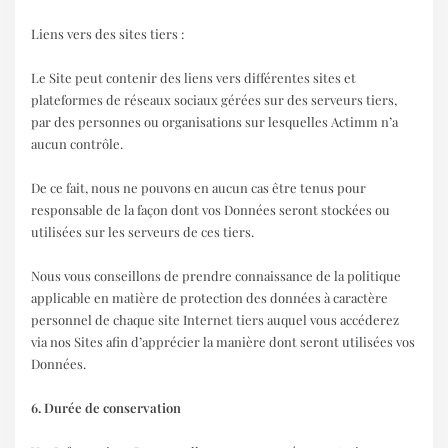
Liens vers des sites tiers :
Le Site peut contenir des liens vers différentes sites et
plateformes de réseaux sociaux gérées sur des serveurs tiers,
par des personnes ou organisations sur lesquelles Actimm n’a
aucun contrôle.
De ce fait, nous ne pouvons en aucun cas être tenus pour
responsable de la façon dont vos Données seront stockées ou
utilisées sur les serveurs de ces tiers.
Nous vous conseillons de prendre connaissance de la politique
applicable en matière de protection des données à caractère
personnel de chaque site Internet tiers auquel vous accéderez
via nos Sites afin d’apprécier la manière dont seront utilisées vos
Données.
6. Durée de conservation