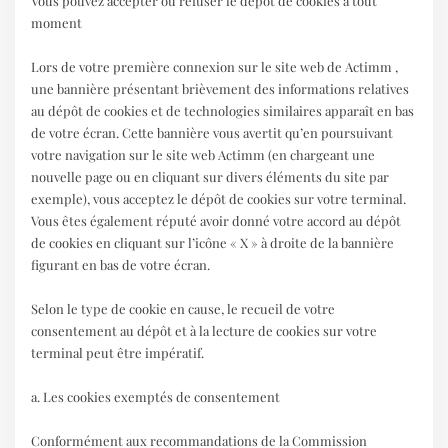
Vous pouvez accepter ou refuser le dépôt de cookies à tout
moment
Lors de votre première connexion sur le site web de Actimm ,
une bannière présentant brièvement des informations relatives
au dépôt de cookies et de technologies similaires apparaît en bas
de votre écran. Cette bannière vous avertit qu’en poursuivant
votre navigation sur le site web Actimm (en chargeant une
nouvelle page ou en cliquant sur divers éléments du site par
exemple), vous acceptez le dépôt de cookies sur votre terminal.
Vous êtes également réputé avoir donné votre accord au dépôt
de cookies en cliquant sur l’icône « X » à droite de la bannière
figurant en bas de votre écran.
Selon le type de cookie en cause, le recueil de votre
consentement au dépôt et à la lecture de cookies sur votre
terminal peut être impératif.
a. Les cookies exemptés de consentement
Conformément aux recommandations de la Commission