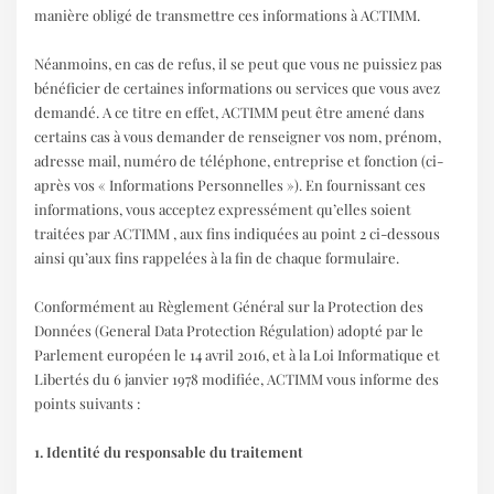
manière obligé de transmettre ces informations à ACTIMM.
Néanmoins, en cas de refus, il se peut que vous ne puissiez pas
bénéficier de certaines informations ou services que vous avez
demandé. A ce titre en effet, ACTIMM peut être amené dans
certains cas à vous demander de renseigner vos nom, prénom,
adresse mail, numéro de téléphone, entreprise et fonction (ci-
après vos « Informations Personnelles »). En fournissant ces
informations, vous acceptez expressément qu’elles soient
traitées par ACTIMM , aux fins indiquées au point 2 ci-dessous
ainsi qu’aux fins rappelées à la fin de chaque formulaire.
Conformément au Règlement Général sur la Protection des
Données (General Data Protection Régulation) adopté par le
Parlement européen le 14 avril 2016, et à la Loi Informatique et
Libertés du 6 janvier 1978 modifiée, ACTIMM vous informe des
points suivants :
1. Identité du responsable du traitement