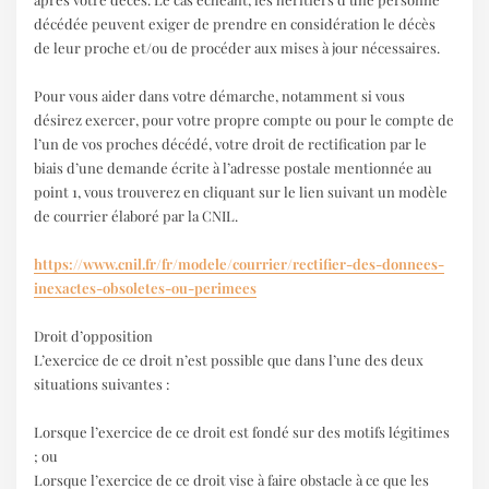
décédée peuvent exiger de prendre en considération le décès
de leur proche et/ou de procéder aux mises à jour nécessaires.
Pour vous aider dans votre démarche, notamment si vous
désirez exercer, pour votre propre compte ou pour le compte de
l’un de vos proches décédé, votre droit de rectification par le
biais d’une demande écrite à l’adresse postale mentionnée au
point 1, vous trouverez en cliquant sur le lien suivant un modèle
de courrier élaboré par la CNIL.
https://www.cnil.fr/fr/modele/courrier/rectifier-des-donnees-
inexactes-obsoletes-ou-perimees
Droit d’opposition
L’exercice de ce droit n’est possible que dans l’une des deux
situations suivantes :
Lorsque l’exercice de ce droit est fondé sur des motifs légitimes
; ou
Lorsque l’exercice de ce droit vise à faire obstacle à ce que les