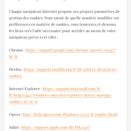
Chaque navigateur Internet propose ses propres paramètres de
gestion des cookies. Pour savoir de quelle manière modifier vos
préférences en matière de cookies, vous trouverez ci-dessous
les liens vers l’aide nécessaire pour accéder au menu de votre
navigateur prévu à cet effet :
Chrome :
https://support.google.com/chrome/answer/95647?
hl=fr
Firefox :
https://support.mozilla.org/fr/kb/activer-desactiver-
cookies
Internet Explorer :
https://support.microsoft.com/fr-
fr/help/17442/windows-internet-explorer-delete-manage-
cookies#ie=ie-11
Opera :
http://help.opera.com/Windows/10.20/fr/cookies.html
Safari :
https://support.apple.com/kb/PH21411?