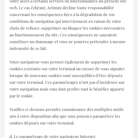
votre accès à certains services ou fonctionnalités du présent site
web. Le cas échéant, Actimm décline toute responsabilité
concernant les conséquences liées à la dégradation de vos
conditions de navigation qui interviennent en raison de votre
choix de refuser, supprimer ou bloquer les cookies nécessaires
au fonctionnement du site. Ces conséquences ne sauraient
constituer un dommage et vous ne pourrez prétendre à aucune
indemnité de ce fait.
Votre navigateur vous permet également de supprimer les
cookies existants sur votre terminal ou encore de vous signaler
lorsque de nouveaux cookies sont susceptibles d’être déposés
sur votre terminal. Ces paramétrages n’ont pas d’incidence sur
votre navigation mais vous font perdre tout le bénéfice apporté
par le cookie.
Veuillez ci-dessous prendre connaissance des multiples outils
mis à votre disposition afin que vous puissiez paramétrer les
cookies déposés sur votre terminal.
d. Le paramétrage de votre navigateur Internet