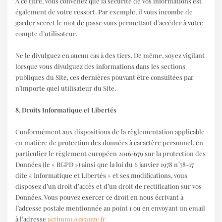
A ce titre, vous convenez que la sécurité de vos informations est
également de votre ressort. Par exemple, il vous incombe de
garder secret le mot de passe vous permettant d’accéder à votre
compte d’utilisateur.
Ne le divulguez en aucun cas à des tiers. De même, soyez vigilant
lorsque vous divulguez des informations dans les sections
publiques du Site, ces dernières pouvant être consultées par
n’importe quel utilisateur du Site.
8. Droits Informatique et Libertés
Conformément aux dispositions de la règlementation applicable
en matière de protection des données à caractère personnel, en
particulier le règlement européen 2016/679 sur la protection des
Données (le « RGPD ») ainsi que la loi du 6 janvier 1978 n°78-17
dite « Informatique et Libertés » et ses modifications, vous
disposez d’un droit d’accès et d’un droit de rectification sur vos
Données. Vous pouvez exercer ce droit en nous écrivant à
l’adresse postale mentionnée au point 1 ou en envoyant un email
à l’adresse
actimm1@orange.fr