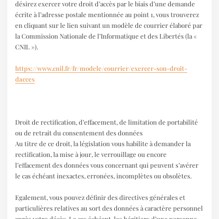
désirez exercer votre droit d’accès par le biais d’une demande
écrite à l’adresse postale mentionnée au point 1, vous trouverez
en cliquant sur le lien suivant un modèle de courrier élaboré par
la Commission Nationale de l’Informatique et des Libertés (la «
CNIL »).
https://www.cnil.fr/fr/modele/courrier/exercer-son-droit-
dacces
Droit de rectification, d’effacement, de limitation de portabilité
ou de retrait du consentement des données
Au titre de ce droit, la législation vous habilite à demander la
rectification, la mise à jour, le verrouillage ou encore
l’effacement des données vous concernant qui peuvent s’avérer
le cas échéant inexactes, erronées, incomplètes ou obsolètes.
Egalement, vous pouvez définir des directives générales et
particulières relatives au sort des données à caractère personnel
après votre décès. Le cas échéant, les héritiers d’une personne