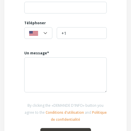
N'hésitez pas à prendre contact pour un complément
d'information, une visite
et pourquoi pas une offre, elle est attendue
PRIX DEMANDE 265000€ FAI
Téléphoner
Un message*
By clicking the «DEMANDE D'INFO» button you
agree to the
Conditions d'utilisation
and
Politique
de confidentialité