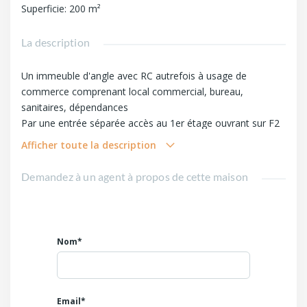
Superficie
:
200
m²
La description
Un immeuble d'angle avec RC autrefois à usage de
commerce comprenant local commercial, bureau,
sanitaires, dépendances
Par une entrée séparée accès au 1er étage ouvrant sur F2
avec cuisine ouverte dans séjour, chambre, salle d'eau
Afficher toute la description
un studio avec sanitaires
Au 2ème et dernier étage un niveau à rénover
Demandez à un agent à propos de cette maison
Cave
Les diagnostics sont en cours
Tout à l'égout, TF 2500€
Une surface utile de 210m2 environ
Nom*
L'immeuble cadastré avec 2 logements
Prévoir des travaux de remise en ordre
Idéal pour un investissement, un usage commercial,
tertiaire, médical, para médical.
Email*