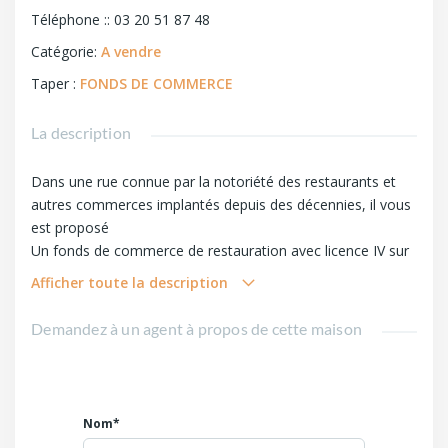
Téléphone :
:
03 20 51 87 48
Catégorie
:
A vendre
Taper
:
FONDS DE COMMERCE
La description
Dans une rue connue par la notoriété des restaurants et
autres commerces implantés depuis des décennies, il vous
est proposé
Un fonds de commerce de restauration avec licence IV sur
une superficie de 220 m2 +
Afficher toute la description
terrasse exposée sud ouest, exploité en SAS, se
décomposant :
Demandez à un agent à propos de cette maison
entrée, bar, 2 salles + cuisine, chambre froide, réserves,
cave
Places assises 110 - Terrasse 54;
matériel de cuisine en bon état et complet (voir photos)
Nom*
Loyer mensuel 8400 HT + charges locatives et co propriété