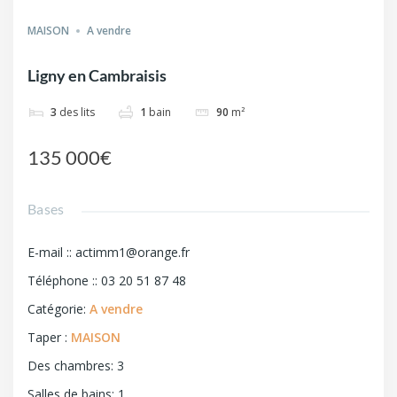
MAISON
A vendre
Ligny en Cambraisis
3
des lits
1
bain
90
m²
135 000€
Bases
E-mail :
:
actimm1@orange.fr
Téléphone :
:
03 20 51 87 48
Catégorie
:
A vendre
Taper
:
MAISON
Des chambres
:
3
Salles de bains
:
1