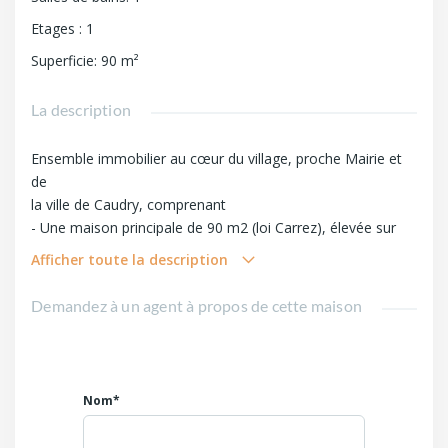
Etages
:
1
Superficie
:
90
m²
La description
Ensemble immobilier au cœur du village, proche Mairie et
de
la ville de Caudry, comprenant
- Une maison principale de 90 m2 (loi Carrez), élevée sur
cave
Afficher toute la description
Au rez de chaussée une belle entrée avec cage d'escalier,
WC
Demandez à un agent à propos de cette maison
débouchant sur cuisine et séjour, cuisine équipée, séjour
salon,
véranda, le tout carrelé.
1er étage 3 chambres et une salle de bains, plancher béton
Nom*
recouvert lino
Grenier au dessus aménageable