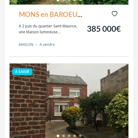
MONS en BAROEUL,
proche du Parc des
A 2 pas du quartier Saint Maurice,
385 000€
une Maison lumineuse...
Franciscaines,
MAISON
A vendre
A SAISIR