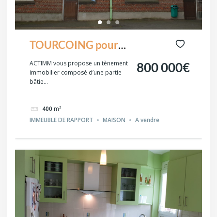
TOURCOING pour
promoteur,
ACTIMM vous propose un tènement
800 000€
immobilier composé d’une partie
rénovateur,
bâtie...
investisseur
400
m²
IMMEUBLE DE RAPPORT
MAISON
A vendre