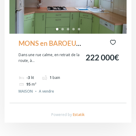
MONS en BAROEUL
secteur PARC des
Dans une rue calme, en retrait de la
222 000€
route, à...
SARTS
-3
lit
1
bain
95
m²
MAISON
A vendre
Powered by
Estatik