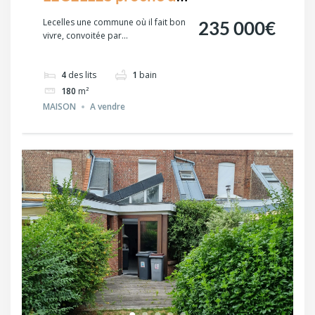
Saint Amand les
Lecelles une commune où il fait bon
235 000€
vivre, convoitée par...
EAUX
4
des lits
1
bain
180
m²
MAISON
A vendre