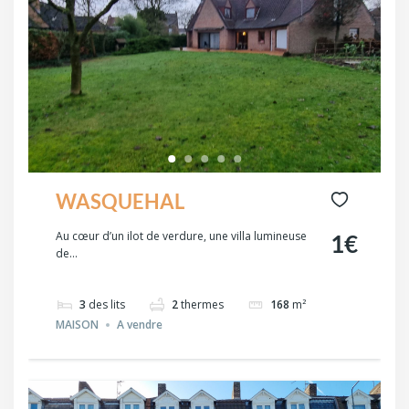
WASQUEHAL
Au cœur d’un ilot de verdure, une villa lumineuse
1€
de...
3
des lits
2
thermes
168
m²
MAISON
A vendre