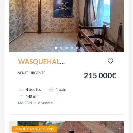
WASQUEHAL
secteur Noir Bonnet
VENTE URGENTE
215 000€
URGENT
4
des lits
1
bain
143
m²
MAISON
A vendre
VENDU PAR NOS SOINS