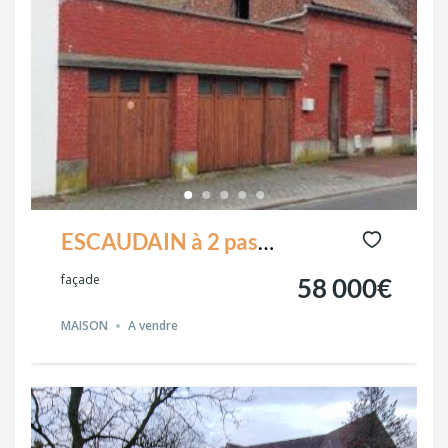
ESCAUDAIN à 2 pas
du centre
façade
58 000€
MAISON
A vendre