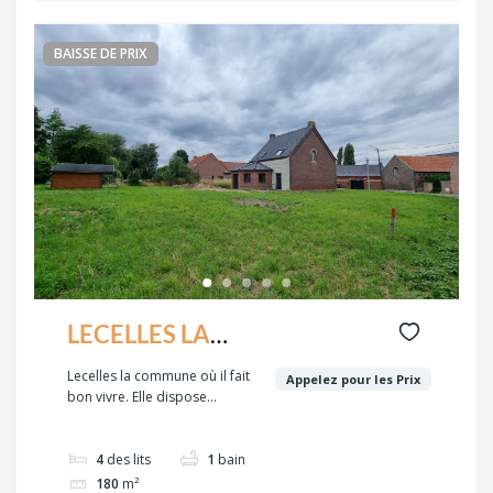
BAISSE DE PRIX
LECELLES LA
COMMUNE où il
Lecelles la commune où il fait
Appelez pour les Prix
bon vivre. Elle dispose...
fait bon vivre,
UNE MAISON de
4
des lits
1
bain
village le second
180
m²