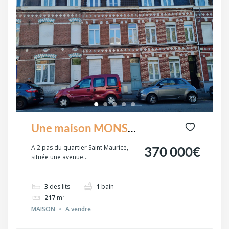
Une maison MONS
en BAROEUL proche
A 2 pas du quartier Saint Maurice,
370 000€
située une avenue...
du Parc des
Franciscaines
3
des lits
1
bain
217
m²
MAISON
A vendre