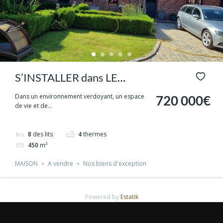
S’INSTALLER dans LE
PEVELE A CAMPHIN en
Dans un environnement verdoyant, un espace
720 000€
de vie et de...
PEVELE proximité
immédiate de LILLE,
8
des lits
4
thermes
Cysoing, Baisieux et de
450
m²
TOURNAI
MAISON
A vendre
Nos biens d'exception
Powered by
Estatik